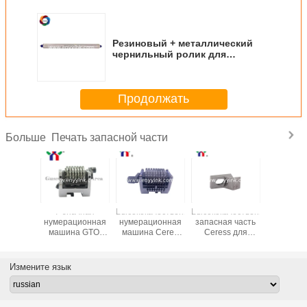
Резиновый + металлический
чернильный ролик для
офсетной машины MO,51*655
мм
Продолжать
Печать запасной части
Больше
7-значная
Высококачественная
Высококачественная
Цере
нумерационная
нумерационная
запасная часть
передатч
машина GTO,
машина Ceres
Ceress для
Shinoha
офсетная печать
для машины
оффсетной
Оффсе
GTO, 7 цифр,
печатной
маши
назад,
машины Royobi,
Измените язык
вертикально,
число может
быть потоплено