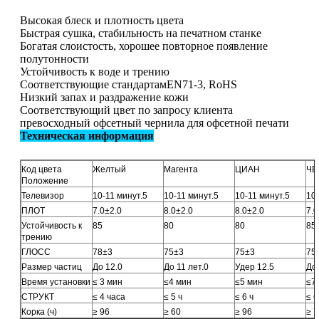
Высокая блеск и плотность цвета
Быстрая сушка, стабильность на печатном станке
Богатая слоистость, хорошее повторное появление
полутонности
Устойчивость к воде и трению
Соответствующие стандартам
EN71-3, RoHS
Низкий запах и раздражение кожи
Соответствующий цвет по запросу клиента
превосходный офсетный чернила для офсетной печати
Техническая информация
Код цвета
Желтый
Магента
ЦИАН
ЧЕ
Положение
Телевизор
10-11 минут.5
10-11 минут.5
10-11 минут.5
10
ПЛОТ
7.0±2.0
8.0±2.0
8.0±2.0
7.0
Устойчивость к
85
80
80
85
трению
ГЛОСС
78±3
75±3
75±3
75
Размер частиц
До 12.0
До 11 лет.0
Удер 12.5
До 
Время установки
≤ 3 мин
≤4 мин
≤5 мин
≤7
СТРУКТ
≤ 4 часа
≤ 5 ч
≤ 6 ч
≤ 6
Корка (ч)
≥ 96
≥ 60
≥ 96
≥ 7