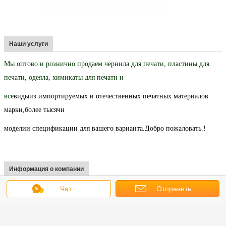
Наши услуги
Мы оптово и рознично продаем чернила для печати, пластины для
печати, одеяла, химикаты для печати и
все
виды
из импортируемых и отечественных печатных материалов
марки,
более тысячи
модели
и спецификации для вашего варианта.
Добро пожаловать.
!
Информация о компании
Наша Компания всегда стремится "выживать на высоком качестве и
Чат
Отправить
стремиться к развитию с престижем", будет предлагать лучший сервис
запрос
клиентам дома и за рубежом от всего сердца.