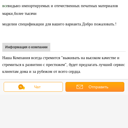
все
виды
из импортируемых и отечественных печатных материалов
марки,
более тысячи
модели
и спецификации для вашего варианта.
Добро пожаловать.
!
Информация о компании
Наша Компания всегда стремится "выживать на высоком качестве и
стремиться к развитию с престижем", будет предлагать лучший сервис
клиентам дома и за рубежом от всего сердца.
У нас есть собственная фабрика с профессиональным отделом
Чат
Отправить
исследований и разработок для производства продукции. и наша
продукция наслаждаться хорошим качеством и репутацией, которые
запрос
очень хорошо продаются на местном рынке.Кроме того,Наши
инженеры имеют более 16-летний опыт работы с печатью..