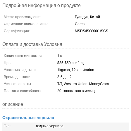
Подробная информация о продукте
Место происхождения:
Гуандун, Китай
Фирменное наименование:
Ceres
Сертификация:
MSDS/ISO9001/SGS
Оплата и доставка Условия
Количество мин заказа:
1 кг
Цена:
$35-$59 per 1 kg
Упаковывая детали:
1kg/can, 12cans/carton
Время доставки:
3-5 дней
Условия оплаты:
T/T, Western Union, MoneyGram
Поставка способности:
20 тонна/тонн в месяц
описание
Охранительные чернила
Тип:
водные чернила