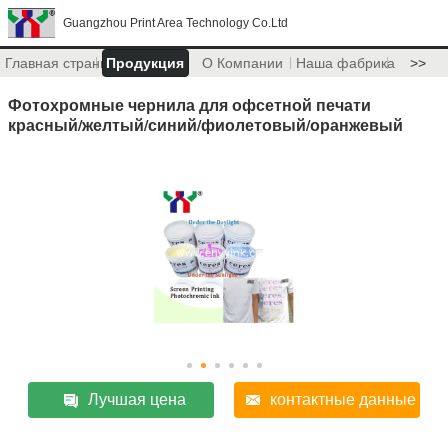
Guangzhou Print Area Technology Co.Ltd
Главная страница
Продукция
О Компании
Наша фабрика
>>
Фотохромные чернила для офсетной печати
красный/желтый/синий/фиолетовый/оранжевый
Лучшая цена
контактные данные