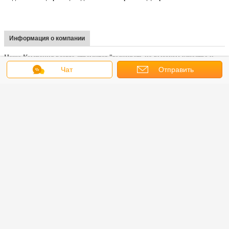
Информация о компании
Наша Компания всегда стремится "выживать на высоком качестве и
Чат
Отправить
стремиться к развитию с престижем", будет предлагать лучший сервис
клиентам дома и за рубежом от всего сердца.
запрос
У нас есть собственная фабрика с профессиональным отделом
исследований и разработок для производства продукции. и наша
продукция наслаждаться хорошим качеством и репутацией, которые
очень хорошо продаются на местном рынке.Кроме того,Наши
инженеры имеют более 16-летний опыт работы с печатью..